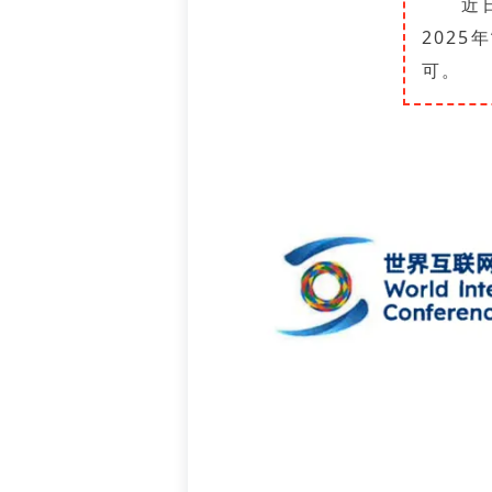
近
202
可。