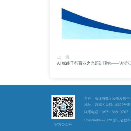
上一篇
AI 赋能千行百业之光照进现实——访浙
主办：浙江省数字经济发展中
地址：西湖区天目山路99号浙
联系电话：0571-86810767
Copyright@2020 浙江
官方公众号