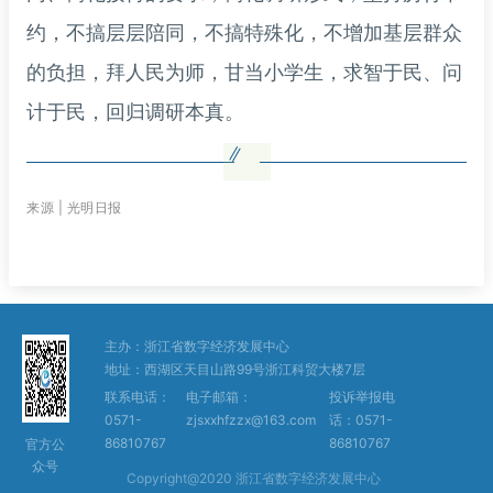
约，不搞层层陪同，不搞特殊化，不增加基层群众
的负担，拜人民为师，甘当小学生，求智于民、问
计于民，回归调研本真。
来源 | 光明日报
主办：浙江省数字经济发展中心
地址：西湖区天目山路99号浙江科贸大楼7层
联系电话：
电子邮箱：
投诉举报电
0571-
zjsxxhfzzx@163.com
话：0571-
86810767
86810767
官方公
众号
Copyright@2020 浙江省数字经济发展中心